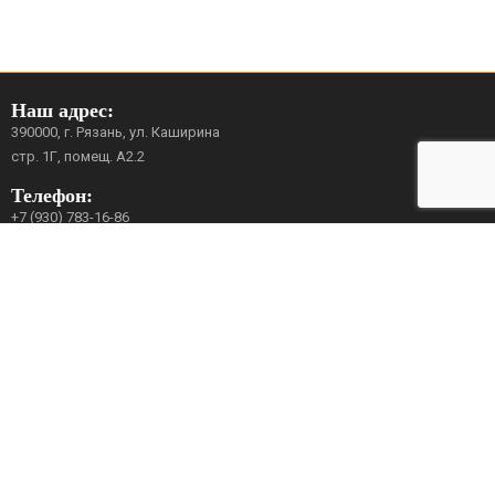
Наш адрес:
390000, г. Рязань, ул. Каширина
стр. 1Г, помещ. А2.2
Телефон:
+7 (930) 783-16-86
+7 (4912) 51-16-86
Email:
mail@avrora-robotics.com
Мы в социальных сетях:
YouTube
Вконтакте
Facebook