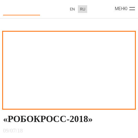
«РобоКросс-2018»
МЕНЮ
EN
RU
О КОМПАНИИ
ПРОЕКТЫ
НОВОСТИ
КОНТАКТЫ
«РОБОКРОСС-2018»
09/07/18